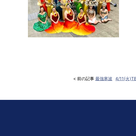
< 前の記事
最強寒波
4/11(火