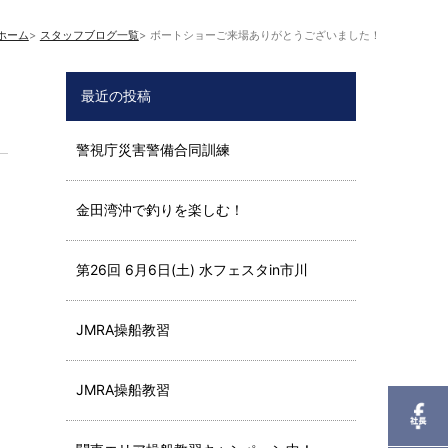
ホーム
スタッフブログ一覧
ボートショーご来場ありがとうございました！
最近の投稿
警視庁災害警備合同訓練
金田湾沖で釣りを楽しむ！
第26回 6月6日(土) 水フェスタin市川
JMRA操船教習
JMRA操船教習