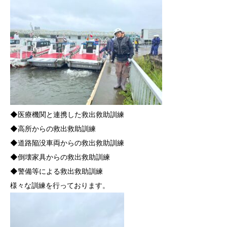
◆医療機関と連携した救出救助訓練
◆高所からの救出救助訓練
◆道路陥没車両からの救出救助訓練
◆倒壊家具からの救出救助訓練
◆警備等による救出救助訓練
様々な訓練を行っております。