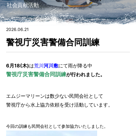
社会貢献活動
7.
ゲレンデ会員（自宅保管）に入会する
8.
ビジター（非会員）施設利用
2026.06.21
警視庁災害警備合同訓練
9.
フォトギャラリー
10.
会社情報
6月18(木)
は
荒川
河川敷
にて雨が降る中
⑪ チャーター
警視庁災害警備合同訓練
が行われました。
エムジーマリーンは数少ない民間会社として
警視庁から水上協力依頼を受け活動しています。
今回の訓練も民間会社として参加協力いたしました。