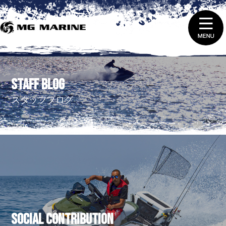
1.
ニュース＆トピックス
STAFF BLOG
2.
船舶免許取得 ・ 免許証の更新と失効
スタッフブログ
3.
販売（新艇＆中古艇）
4.
レンタルをする
5.
整備 ・ 修理を依頼する
6.
艇庫会員（マリーナ保管）に入会する
SOCIAL CONTRIBUTION