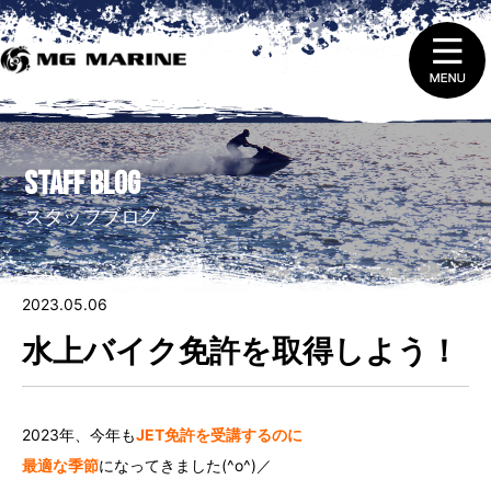
1.
ニュース＆トピックス
STAFF BLOG
2.
船舶免許取得 ・ 免許証の更新と失効
スタッフブログ
3.
販売（新艇＆中古艇）
2023.05.06
4.
レンタルをする
水上バイク免許を取得しよう！
5.
整備 ・ 修理を依頼する
2023年、今年も
JET免許を受講するのに
6.
艇庫会員（マリーナ保管）に入会する
最適な季節
になってきました(^o^)／