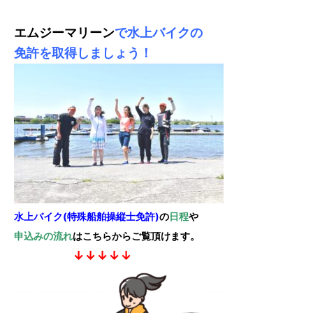
7.
ゲレンデ会員（自宅保管）に入会する
エムジーマリーン
で水上バイクの
免許を取得しましょう！
8.
ビジター（非会員）施設利用
9.
フォトギャラリー
10.
会社情報
⑪ チャーター
水上バイク(特殊船舶操縦士免許)
の
日程
や
申込みの流れ
はこちらからご覧頂けます。
↓↓↓↓↓