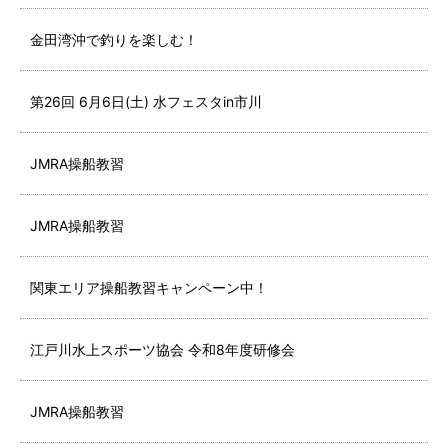
金田湾沖で釣りを楽しむ！
第26回 6月6日(土) 水フェスタin市川
JMRA操船教習
JMRA操船教習
関東エリア操船教習キャンペーン中！
江戸川水上スポーツ協会 令和8年度研修会
JMRA操船教習