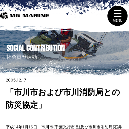
1.
ニュース＆トピックス
SOCIAL CONTRIBUTION
2.
船舶免許取得 ・ 免許証の更新と失効
社会貢献活動
3.
販売（新艇＆中古艇）
2005.12.17
4.
レンタルをする
「市川市および市川消防局との
5.
整備 ・ 修理を依頼する
防災協定」
6.
艇庫会員（マリーナ保管）に入会する
平成14年1月16日、市川市(千葉光行市長)及び市川市消防局(石井