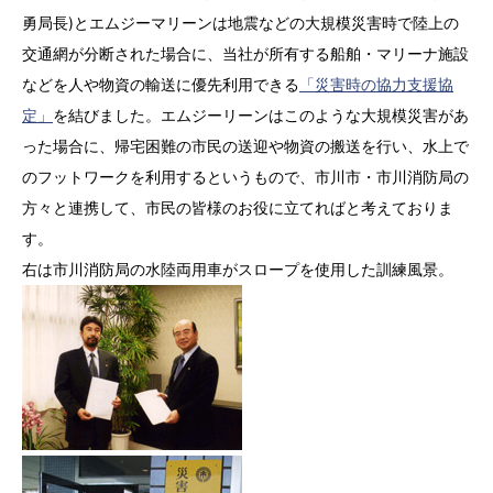
7.
ゲレンデ会員（自宅保管）に入会する
勇局長)とエムジーマリーンは地震などの大規模災害時で陸上の
交通網が分断された場合に、当社が所有する船舶・マリーナ施設
8.
などを人や物資の輸送に優先利用できる
「災害時の協力支援協
ビジター（非会員）施設利用
定」
を結びました。エムジーリーンはこのような大規模災害があ
った場合に、帰宅困難の市民の送迎や物資の搬送を行い、水上で
9.
フォトギャラリー
のフットワークを利用するというもので、市川市・市川消防局の
方々と連携して、市民の皆様のお役に立てればと考えておりま
10.
会社情報
す。
⑪ チャーター
右は市川消防局の水陸両用車がスロープを使用した訓練風景。