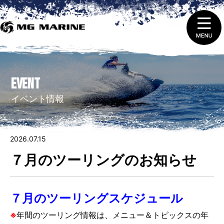
1.
ニュース＆トピックス
EVENT
2.
船舶免許取得 ・ 免許証の更新と失効
イベント情報
3.
販売（新艇＆中古艇）
2026.07.15
4.
レンタルをする
７月のツーリングのお知らせ
5.
整備 ・ 修理を依頼する
７月のツーリングスケジュール
6.
艇庫会員（マリーナ保管）に入会する
※
年間のツーリング情報は、メニュー＆トピックスの
年