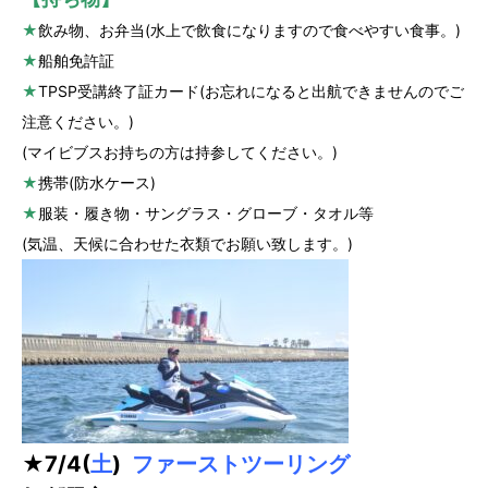
★
飲み物、お弁当(水上で飲食になりますので食べやすい食事。)
★
船舶免許証
★
TPSP受講終了証カード(お忘れになると出航できませんのでご
注意ください。)
(マイビブスお持ちの方は持参してください。)
★
携帯(防水ケース)
★
服装・履き物・サングラス・グローブ・タオル等
(気温、天候に合わせた衣類でお願い致します。)
★7
/4(
土
)
ファーストツーリング