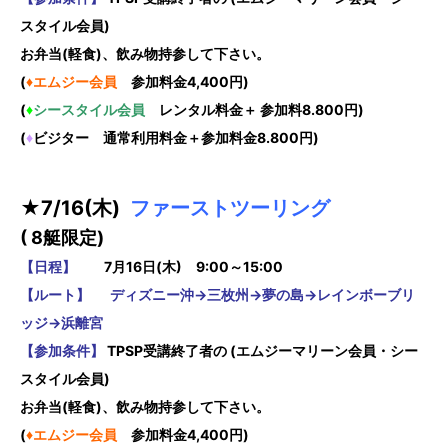
スタイル会員)
お弁当(軽食)、飲み物持参して下さい。
(
♦エムジー会員
参加料金4,400円)
(
♦
シースタイル会員
レンタル料金＋ 参加料8.800円)
(
♦
ビジター 通常利用料金＋参加料金8.800円)
★7
/16(木)
ファーストツーリング
( 8
艇限定)
【日程】
7月16
日(木) 9:00～15:00
【ルート】 ディズニー沖→三枚州→夢の島→レインボーブリ
ッジ→浜離宮
【参加条件】
TPSP受講終了者の (エムジーマリーン会員・シー
スタイル会員)
お弁当(軽食)、飲み物持参して下さい。
(
♦エムジー会員
参加料金4,400円)