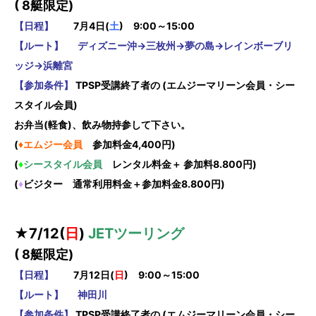
( 8
艇限定)
【日程】
7月
4日(
土
) 9:00～15:00
【ルート】 ディズニー沖→三枚州→夢の島→レインボーブリ
ッジ→浜離宮
【参加条件】
TPSP受講終了者の (エムジーマリーン会員・シー
スタイル会員)
お弁当(軽食)、飲み物持参して下さい。
(
♦エムジー会員
参加料金4,400円)
(
♦
シースタイル会員
レンタル料金＋ 参加料8.800円)
(
♦
ビジター 通常利用料金＋参加料金8.800円)
★7
/12(
日
)
JETツーリング
( 8
艇限定)
【日程】
7月12日(
日
) 9:00～15:00
【ルート】 神田川
【参加条件】
TPSP受講終了者の (エムジーマリーン会員・シー