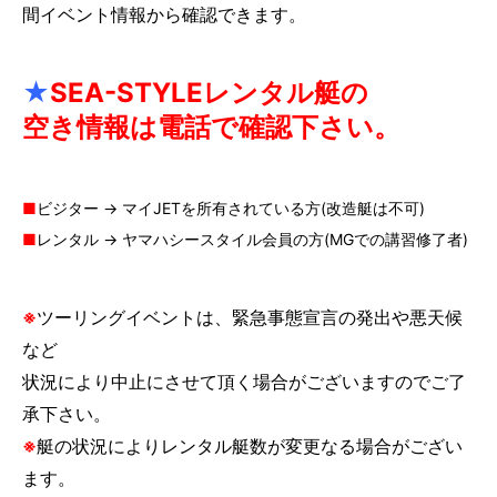
間イベント情報から確認できます。
7.
ゲレンデ会員（自宅保管）に入会する
8.
ビジター（非会員）施設利用
★
SEA-STYLEレンタル艇の
空き情報は電話で確認下さい。
9.
フォトギャラリー
■
ビジター → マイJETを所有されている方(改造艇は不可)
10.
会社情報
■
レンタル → ヤマハシースタイル会員の方(MGでの講習修了者)
⑪ チャーター
※
ツーリングイベントは、緊急事態宣言の発出や悪天候
など
状況により中止にさせて頂く場合がございますのでご了
承下さい。
※
艇の状況によりレンタル艇数が変更なる場合がござい
ます。