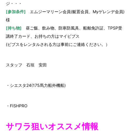
ジ・・・
[参加条件]
エムジーマリーン会員(艇置会員、Myゲレンデ会員)
様
[持ち物]
昼ご飯、飲み物、防寒防風具、船舶免許証、TPSP受
講終了カード、お持ちの方はマイビブス
(ビブスをレンタルされる方は事前にご連絡ください。）
スタッフ 石垣 安田
・シエスタ24(175馬力船外機船)
・FISHPRO
サワラ狙いオススメ情報