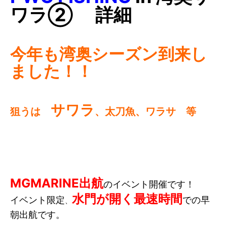
ワラ② 詳細
7.
ゲレンデ会員（自宅保管）に入会する
8.
ビジター（非会員）施設利用
今年も
湾奥シーズン到来し
ました！！
9.
フォトギャラリー
10.
会社情報
サワラ
狙うは
、太刀魚、ワラサ 等
⑪ チャーター
MGMARINE出航
のイベント開催です！
水門が開く最速時間
イベント限定
での早
、
朝出航です。