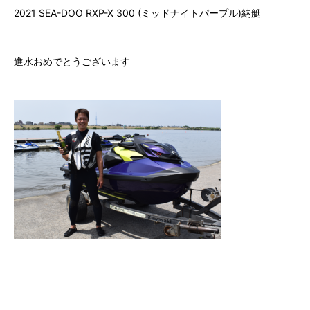
7.
2021 SEA-DOO RXP-X 300 (ミッドナイトパープル)納艇
ゲレンデ会員（自宅保管）に入会する
8.
ビジター（非会員）施設利用
進水おめでとうございます
9.
フォトギャラリー
10.
会社情報
⑪ チャーター