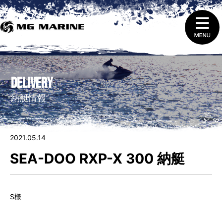
1.
ニュース＆トピックス
DELIVERY
2.
船舶免許取得 ・ 免許証の更新と失効
納艇情報
3.
販売（新艇＆中古艇）
2021.05.14
4.
レンタルをする
SEA-DOO RXP-X 300 納艇
5.
整備 ・ 修理を依頼する
S様
6.
艇庫会員（マリーナ保管）に入会する