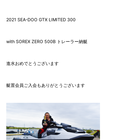
7.
ゲレンデ会員（自宅保管）に入会する
2021 SEA-DOO GTX LIMITED 300
8.
ビジター（非会員）施設利用
with SOREX ZERO 500B トレーラー納艇
9.
フォトギャラリー
10.
会社情報
進水おめでとうございます
⑪ チャーター
艇置会員ご入会もありがとうございます