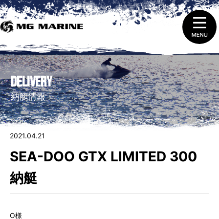
1.
ニュース＆トピックス
DELIVERY
2.
船舶免許取得 ・ 免許証の更新と失効
納艇情報
3.
販売（新艇＆中古艇）
2021.04.21
4.
レンタルをする
SEA-DOO GTX LIMITED 300
5.
整備 ・ 修理を依頼する
納艇
6.
艇庫会員（マリーナ保管）に入会する
O様