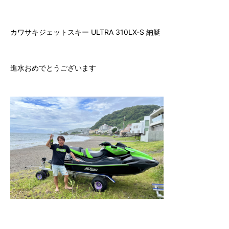
7.
ゲレンデ会員（自宅保管）に入会する
カワサキジェットスキー ULTRA 310LX-S 納艇
8.
ビジター（非会員）施設利用
進水おめでとうございます
9.
フォトギャラリー
10.
会社情報
⑪ チャーター