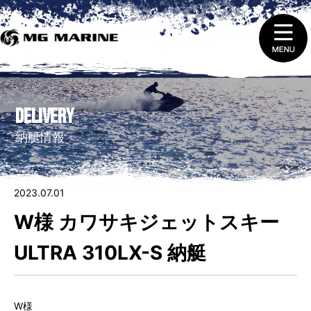
1.
ニュース＆トピックス
DELIVERY
2.
船舶免許取得 ・ 免許証の更新と失効
納艇情報
3.
販売（新艇＆中古艇）
2023.07.01
4.
レンタルをする
W様 カワサキジェットスキー
5.
整備 ・ 修理を依頼する
ULTRA 310LX-S 納艇
6.
艇庫会員（マリーナ保管）に入会する
W様