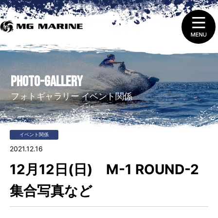
1.
ニュース＆トピックス
PHOTO-GALLERY
2.
船舶免許取得 ・ 免許証の更新と失効
フォトギャラリー イベント関係
3.
販売（新艇＆中古艇）
イベント関係
4.
レンタルをする
2021.12.16
12月12日(日) M-1 ROUND-2
5.
整備 ・ 修理を依頼する
集合写真など
6.
艇庫会員（マリーナ保管）に入会する