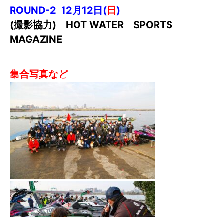
7.
ROUND-2 12月12日(
日
)
ゲレンデ会員（自宅保管）に入会する
(撮影協力) HOT WATER SPORTS
8.
ビジター（非会員）施設利用
MAGAZINE
9.
フォトギャラリー
集合写真など
10.
会社情報
⑪ チャーター