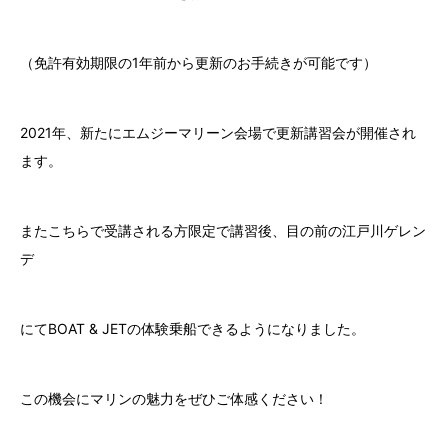
7.
ゲレンデ会員（自宅保管）に入会する
（免許有効期限の1年前から更新のお手続きが可能です）
8.
ビジター（非会員）施設利用
2021年、新たにエムジーマリーン会場で更新講習会が開催され
9.
フォトギャラリー
ます。
10.
会社情報
またこちらで受講される方限定で講習後、目の前の江戸川ゲレン
⑪ チャーター
デ
にてBOAT & JETの体験乗船できるようになりました。
この機会にマリンの魅力をぜひご体感ください！