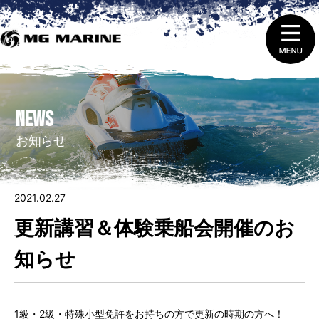
1.
ニュース＆トピックス
NEWS
2.
船舶免許取得 ・ 免許証の更新と失効
お知らせ
3.
販売（新艇＆中古艇）
2021.02.27
4.
レンタルをする
更新講習＆体験乗船会開催のお
5.
整備 ・ 修理を依頼する
知らせ
6.
艇庫会員（マリーナ保管）に入会する
1級・2級・特殊小型免許をお持ちの方で更新の時期の方へ！