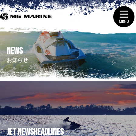
1.
ニュース＆トピックス
NEWS
2.
船舶免許取得 ・ 免許証の更新と失効
お知らせ
3.
販売（新艇＆中古艇）
4.
レンタルをする
5.
整備 ・ 修理を依頼する
6.
艇庫会員（マリーナ保管）に入会する
JET NEWSHEADLINES