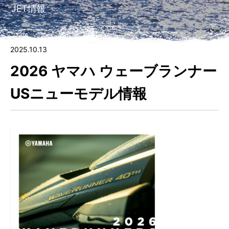
JET情報
7.
ゲレンデ会員（自宅保管）に入会する
8.
ビジター（非会員）施設利用
2025.10.13
2026 ヤマハ ウェーブランナー
9.
フォトギャラリー
USニューモデル情報
10.
会社情報
⑪ チャーター