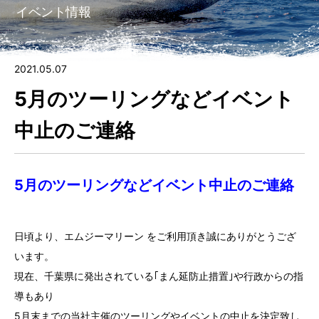
イベント情報
7.
ゲレンデ会員（自宅保管）に入会する
8.
ビジター（非会員）施設利用
2021.05.07
5月のツーリングなどイベント
9.
フォトギャラリー
中止のご連絡
10.
会社情報
⑪ チャーター
5月のツーリングなどイベント中止のご連絡
日頃より、エムジーマリーン をご利用頂き誠にありがとうござ
います。
現在、千葉県に発出されている｢まん延防止措置｣や行政からの指
導もあり
5月末までの当社主催のツーリングやイベントの中止を決定致し