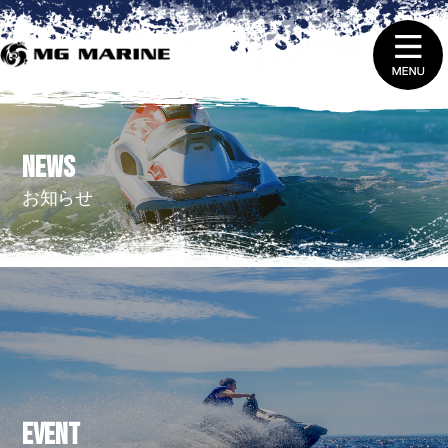
1.
ニュース＆トピックス
NEWS
2.
船舶免許取得 ・ 免許証の更新と失効
お知らせ
3.
販売（新艇＆中古艇）
4.
レンタルをする
5.
整備 ・ 修理を依頼する
6.
艇庫会員（マリーナ保管）に入会する
EVENT