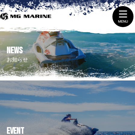
1.
ニュース＆トピックス
NEWS
2.
船舶免許取得 ・ 免許証の更新と失効
お知らせ
3.
販売（新艇＆中古艇）
4.
レンタルをする
5.
整備 ・ 修理を依頼する
6.
艇庫会員（マリーナ保管）に入会する
EVENT