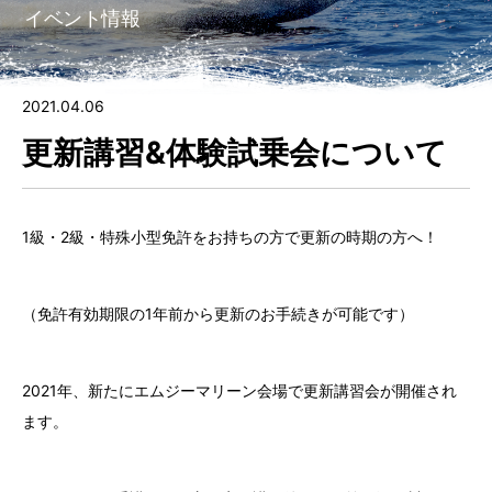
イベント情報
7.
ゲレンデ会員（自宅保管）に入会する
8.
ビジター（非会員）施設利用
2021.04.06
更新講習&体験試乗会について
9.
フォトギャラリー
10.
会社情報
1級・2級・特殊小型免許をお持ちの方で更新の時期の方へ！
⑪ チャーター
（免許有効期限の1年前から更新のお手続きが可能です）
2021年、新たにエムジーマリーン会場で更新講習会が開催され
ます。