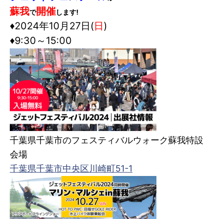
7.
ゲレンデ会員（自宅保管）に入会する
蘇我
開催
で
します!
♦2024年10月27日(
日
)
8.
ビジター（非会員）施設利用
♦9:30～15:00
9.
フォトギャラリー
10.
会社情報
⑪ チャーター
千葉県千葉市のフェスティバルウォーク蘇我特設
会場
千葉県千葉市中央区川崎町51-1