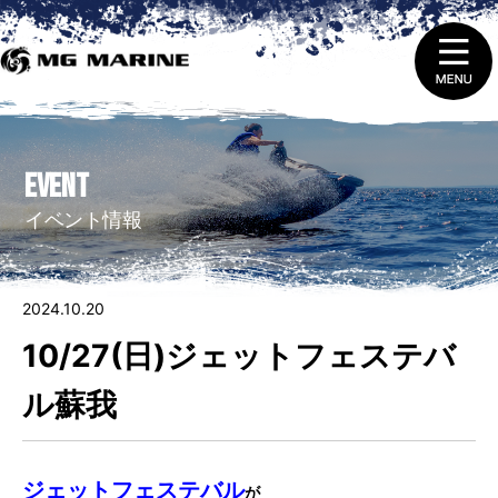
1.
ニュース＆トピックス
EVENT
2.
船舶免許取得 ・ 免許証の更新と失効
イベント情報
3.
販売（新艇＆中古艇）
2024.10.20
4.
レンタルをする
10/27(日)ジェットフェステバ
5.
整備 ・ 修理を依頼する
ル蘇我
6.
艇庫会員（マリーナ保管）に入会する
ジェットフェステバル
が