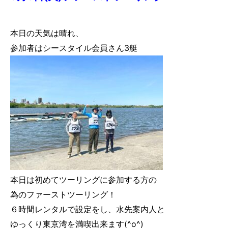
7.
ゲレンデ会員（自宅保管）に入会する
本日の天気は晴れ、
8.
ビジター（非会員）施設利用
参加者はシースタイル会員さん3艇
9.
フォトギャラリー
10.
会社情報
⑪ チャーター
本日は初めてツーリングに参加する方の
為のファーストツーリング！
６時間レンタルで設定をし、水先案内人と
ゆっくり東京湾を満喫出来ます(^o^)